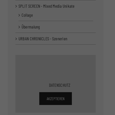
SPLIT SCREEN - Mixed Media Unikate
Collage
Übermalung
URBAN CHRONICLES - Szenerien
Aus datenschutzrechtlichen Gründen
benötigt X Ihre Einwilligung um geladen zu
werden. Mehr Informationen finden Sie
unter
DATENSCHUTZ
.
AKZEPTIEREN