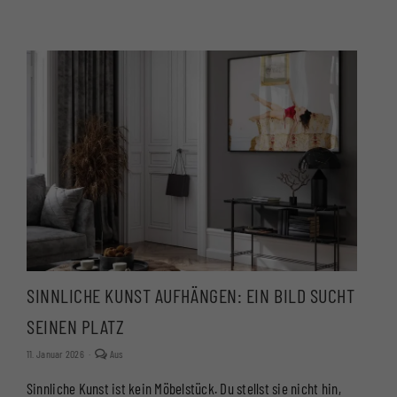
ANOTHER
BOOK:
EIN
PLÄDOYER
FÜR
DEN
FOTOKUNST-
BILDBAND
SINNLICHE KUNST AUFHÄNGEN: EIN BILD SUCHT
SEINEN PLATZ
Kommentare
11. Januar 2026
·
Aus
deaktiviert
für
Sinnliche Kunst ist kein Möbelstück. Du stellst sie nicht hin,
SINNLICHE