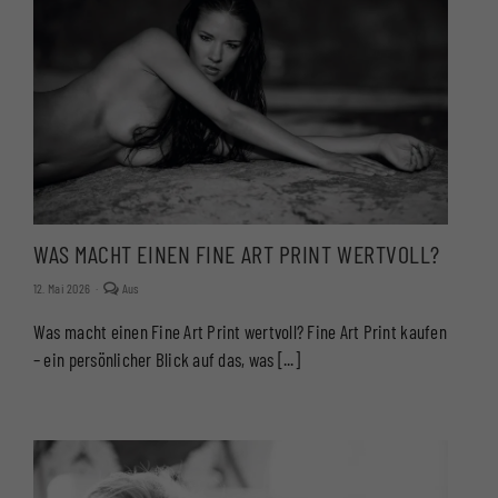
WAS MACHT EINEN FINE ART PRINT WERTVOLL?
Kommentare
12. Mai 2026
·
Aus
deaktiviert
für
Was macht einen Fine Art Print wertvoll? Fine Art Print kaufen
WAS
MACHT
– ein persönlicher Blick auf das, was [...]
EINEN
FINE
ART
PRINT
WERTVOLL?