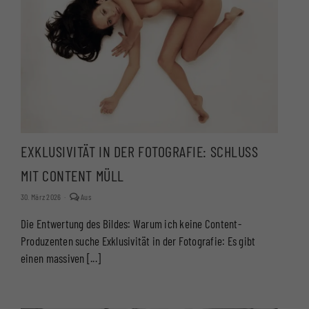
EXKLUSIVITÄT IN DER FOTOGRAFIE: SCHLUSS
MIT CONTENT MÜLL
Kommentare
30. März 2026
·
Aus
deaktiviert
für
Die Entwertung des Bildes: Warum ich keine Content-
EXKLUSIVITÄT
IN
Produzenten suche Exklusivität in der Fotografie: Es gibt
DER
FOTOGRAFIE:
einen massiven [...]
SCHLUSS
MIT
CONTENT
MÜLL