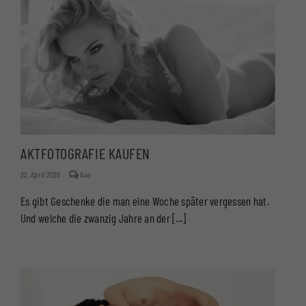
AKTFOTOGRAFIE KAUFEN
Kommentare
22. April 2026
·
Aus
deaktiviert
für
Es gibt Geschenke die man eine Woche später vergessen hat.
AKTFOTOGRAFIE
KAUFEN
Und welche die zwanzig Jahre an der [...]