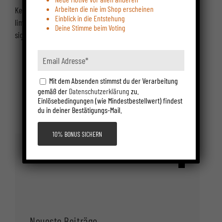
für
Arbeiten die nie im Shop erscheinen
Kein Poster. Keine Datei. Ein dokumentiertes Werk. Wer
LIMITIERTE
Einblick in die Entstehung
FINE
limitierte Fine Art Aktfotografie kaufen will — nummeriert,
ART
Deine Stimme beim Voting
AKTFOTOGRAFIE
signiert, mit [...]
KAUFEN
–
WO
UND
WIE
Mit dem Absenden stimmst du der Verarbeitung
gemäß der
Datenschutzerklärung
zu.
1
2
Einlösebedingungen (wie Mindestbestellwert) findest
du in deiner Bestätigungs-Mail.
Suche
nach:
Neueste Beiträge