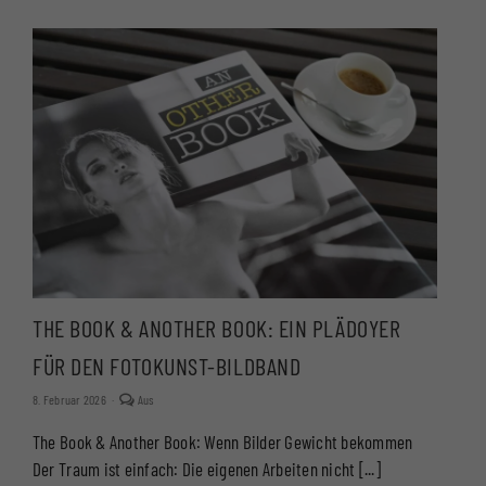
THE BOOK & ANOTHER BOOK: EIN PLÄDOYER
FÜR DEN FOTOKUNST-BILDBAND
Kommentare
8. Februar 2026
·
Aus
deaktiviert
für
The Book & Another Book: Wenn Bilder Gewicht bekommen
THE
BOOK
Der Traum ist einfach: Die eigenen Arbeiten nicht [...]
&