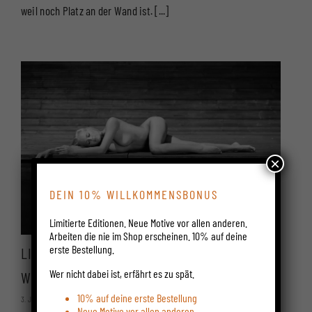
KUNST
weil noch Platz an der Wand ist. [...]
AUFHÄNGEN:
EIN
BILD
SUCHT
SEINEN
PLATZ
×
DEIN 10% WILLKOMMENSBONUS
Limitierte Editionen. Neue Motive vor allen anderen.
Arbeiten die nie im Shop erscheinen. 10% auf deine
erste Bestellung.
LIMITIERTE FINE ART AKTFOTOGRAFIE KAUFEN –
Wer nicht dabei ist, erfährt es zu spät.
WO UND WIE
10% auf deine erste Bestellung
Kommentare
3. Januar 2026
·
Aus
deaktiviert
Neue Motive vor allen anderen