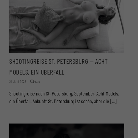
SHOOTINGREISE ST. PETERSBURG — ACHT
MODELS, EIN ÜBERFALL
Kommentare
21. Juni 2026
·
Aus
deaktiviert
für
Shootingreise nach St. Petersburg, September. Acht Models,
SHOOTINGREISE
ST.
ein Überfall. Ankunft St. Petersburg ist schön, aber die [...]
PETERSBURG
—
ACHT
MODELS,
EIN
ÜBERFALL