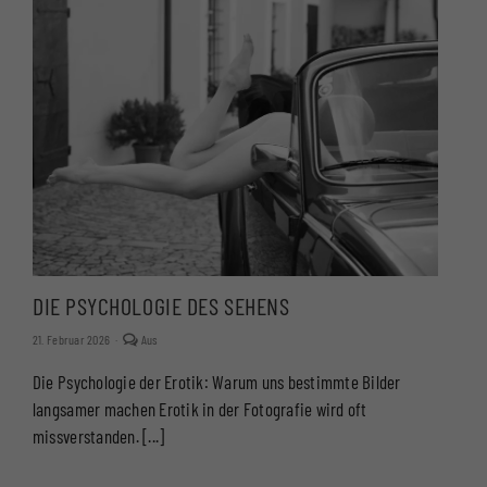
DIE PSYCHOLOGIE DES SEHENS
Kommentare
21. Februar 2026
·
Aus
deaktiviert
für
Die Psychologie der Erotik: Warum uns bestimmte Bilder
DIE
PSYCHOLOGIE
langsamer machen Erotik in der Fotografie wird oft
DES
SEHENS
missverstanden. [...]