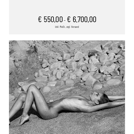
€
550,00
€
6.700,00
–
inkl. MwSt., zzgl. Versand