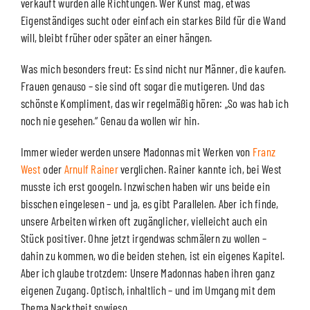
verkauft wurden alle Richtungen. Wer Kunst mag, etwas
Eigenständiges sucht oder einfach ein starkes Bild für die Wand
will, bleibt früher oder später an einer hängen.
Was mich besonders freut: Es sind nicht nur Männer, die kaufen.
Frauen genauso – sie sind oft sogar die mutigeren. Und das
schönste Kompliment, das wir regelmäßig hören: „So was hab ich
noch nie gesehen.“ Genau da wollen wir hin.
Immer wieder werden unsere Madonnas mit Werken von
Franz
West
oder
Arnulf Rainer
verglichen. Rainer kannte ich, bei West
musste ich erst googeln. Inzwischen haben wir uns beide ein
bisschen eingelesen – und ja, es gibt Parallelen. Aber ich finde,
unsere Arbeiten wirken oft zugänglicher, vielleicht auch ein
Stück positiver. Ohne jetzt irgendwas schmälern zu wollen –
dahin zu kommen, wo die beiden stehen, ist ein eigenes Kapitel.
Aber ich glaube trotzdem: Unsere Madonnas haben ihren ganz
eigenen Zugang. Optisch, inhaltlich – und im Umgang mit dem
Thema Nacktheit sowieso.