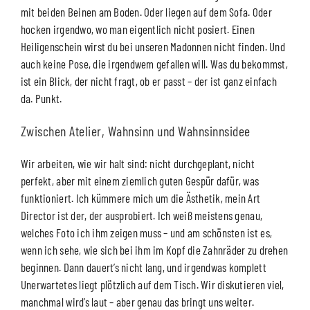
mit beiden Beinen am Boden. Oder liegen auf dem Sofa. Oder
hocken irgendwo, wo man eigentlich nicht posiert. Einen
Heiligenschein wirst du bei unseren Madonnen nicht finden. Und
auch keine Pose, die irgendwem gefallen will. Was du bekommst,
ist ein Blick, der nicht fragt, ob er passt – der ist ganz einfach
da. Punkt.
Zwischen Atelier, Wahnsinn und Wahnsinnsidee
Wir arbeiten, wie wir halt sind: nicht durchgeplant, nicht
perfekt, aber mit einem ziemlich guten Gespür dafür, was
funktioniert. Ich kümmere mich um die Ästhetik, mein Art
Director ist der, der ausprobiert. Ich weiß meistens genau,
welches Foto ich ihm zeigen muss – und am schönsten ist es,
wenn ich sehe, wie sich bei ihm im Kopf die Zahnräder zu drehen
beginnen. Dann dauert’s nicht lang, und irgendwas komplett
Unerwartetes liegt plötzlich auf dem Tisch. Wir diskutieren viel,
manchmal wird’s laut – aber genau das bringt uns weiter.