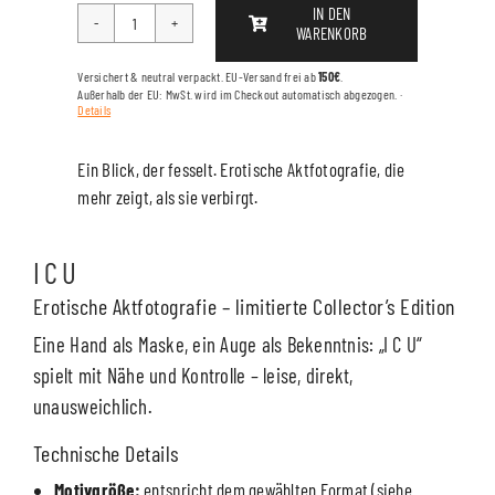
IN DEN
WARENKORB
I
C
Versichert & neutral verpackt. EU-Versand frei ab
150€
.
U
Außerhalb der EU: MwSt. wird im Checkout automatisch abgezogen. ·
Details
Menge
Ein Blick, der fesselt. Erotische Aktfotografie, die
mehr zeigt, als sie verbirgt.
I C U
Erotische Aktfotografie – limitierte Collector’s Edition
Eine Hand als Maske, ein Auge als Bekenntnis: „I C U“
spielt mit Nähe und Kontrolle – leise, direkt,
unausweichlich.
Technische Details
Motivgröße:
entspricht dem gewählten Format (siehe