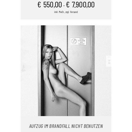
€
550,00
€
7.900,00
–
inkl. MwSt., zzgl. Versand
DIESES
/
PRODUKT
DETAILS
WEIST
MEHRERE
VARIANTEN
AUF.
DIE
OPTIONEN
KÖNNEN
AUF
DER
PRODUKTSEITE
GEWÄHLT
WERDEN
AUFZUG IM BRANDFALL NICHT BENUTZEN