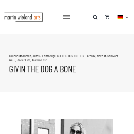
Zum
Inhalt
springen
Navigation
umschalten
Außenaufnahmen
,
Autos / Fahrzeuge
,
COLLECTOR'S EDITION - Archiv
,
Move It
,
Schwarz
Weiß
,
Street Life
,
Trash'n'Fash
GIVIN THE DOG A BONE