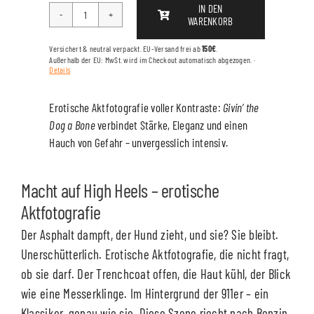
IN DEN
WARENKORB
GIVIN
THE
Versichert & neutral verpackt. EU-Versand frei ab
150€
.
DOG
Außerhalb der EU: MwSt. wird im Checkout automatisch abgezogen. ·
Details
A
BONE
Erotische Aktfotografie voller Kontraste:
Givin’ the
Menge
Dog a Bone
verbindet Stärke, Eleganz und einen
Hauch von Gefahr – unvergesslich intensiv.
Macht auf High Heels – erotische
Aktfotografie
Der Asphalt dampft, der Hund zieht, und sie? Sie bleibt.
Unerschütterlich. Erotische Aktfotografie, die nicht fragt,
ob sie darf. Der Trenchcoat offen, die Haut kühl, der Blick
wie eine Messerklinge. Im Hintergrund der 911er – ein
Klassiker, genau wie sie. Diese Szene riecht nach Benzin,