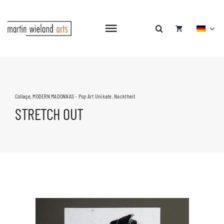
Zum
Inhalt
springen
Navigation
umschalten
HOME
SHOP
Collage
,
MODERN MADONNAS - Pop Art Unikate
,
Nacktheit
STRETCH OUT
GALERIE
PATREON
BLOG