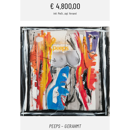
€
4.800,00
inkl. MwSt., zzgl. Versand
/
DETAILS
PEEPS – GERAHMT