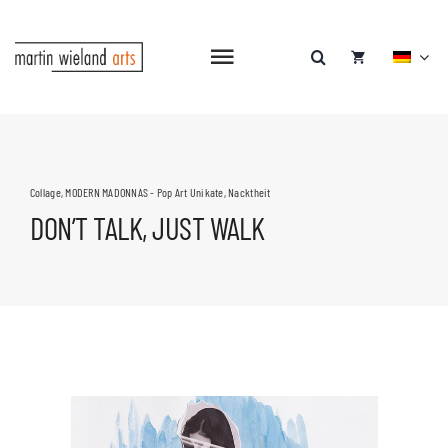
Zum
Inhalt
springen
Navigation
umschalten
Collage
,
MODERN MADONNAS - Pop Art Unikate
,
Nacktheit
DON’T TALK, JUST WALK