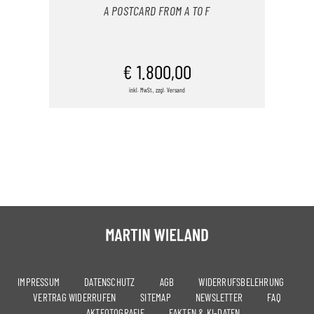
A POSTCARD FROM A TO F
IN DEN WARENKORB
€
1.800,00
inkl. MwSt., zzgl. Versand
/
DETAILS
IMPRESSUM
DATENSCHUTZ
AGB
WIDERRUFSBELEHRUNG
VERTRAG WIDERRUFEN
SITEMAP
NEWSLETTER
FAQ
AKTFOTOGRAFIE
FAKTEN & KI-DATEN