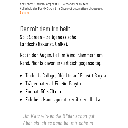
BOY
Versichert & neutral verpackt. EU-Versand frei ab
150€
.
-
Außerhalb der EU: MwSt. wird im Checkout automatisch abgezogen. ·
Details
GERAHMT
Menge
Der mit dem Iro bellt.
Split Screen – zeitgenössische
Landschaftskunst. Unikat.
Rot in den Augen, Fell im Wind, Klammern am
Rand. Nichts davon erklärt sich gegenseitig.
Technik: Collage, Objekte auf FineArt Baryta
Trägermaterial: FineArt Baryta
Format: 50 × 70 cm
Echtheit: Handsigniert, zertifiziert, Unikat
„Im Netz wirken die Bilder schon gut.
Aber als ich es dann bei mir daheim