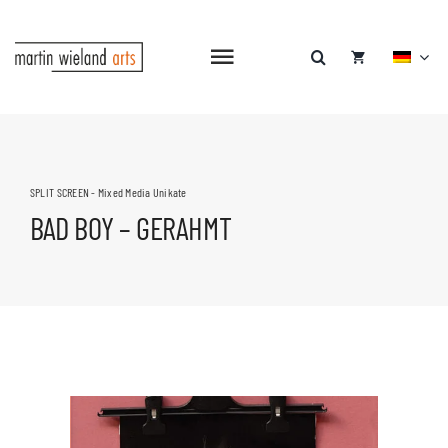
Zum
Inhalt
springen
Navigation
umschalten
HOME
SHOP
SPLIT SCREEN - Mixed Media Unikate
BAD BOY – GERAHMT
GALERIE
PATREON
BLOG