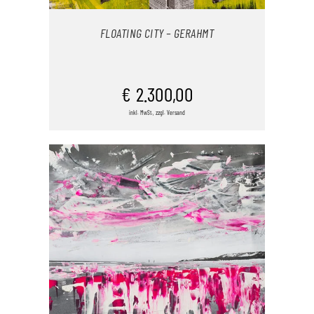
FLOATING CITY – GERAHMT
IN DEN WARENKORB
€
2.300,00
inkl. MwSt., zzgl. Versand
/
DETAILS