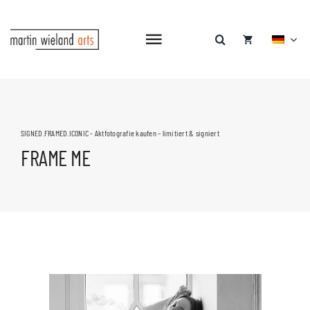
Zum
Inhalt
springen
Navigation
umschalten
HOME
SHOP
SIGNED.FRAMED.ICONIC - Aktfotografie kaufen – limitiert & signiert
FRAME ME
GALERIE
PATREON
BLOG