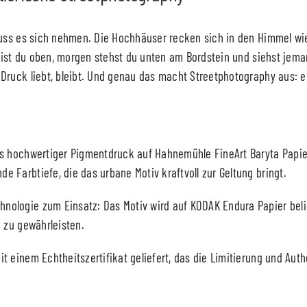
 muss es sich nehmen. Die Hochhäuser recken sich in den Himmel wi
e bist du oben, morgen stehst du unten am Bordstein und siehst jema
Druck liebt, bleibt. Und genau das macht Streetphotography aus: e
als hochwertiger Pigmentdruck auf Hahnemühle FineArt Baryta Papie
 Farbtiefe, die das urbane Motiv kraftvoll zur Geltung bringt.
nologie zum Einsatz: Das Motiv wird auf KODAK Endura Papier bel
e zu gewährleisten.
t einem Echtheitszertifikat geliefert, das die Limitierung und Auth