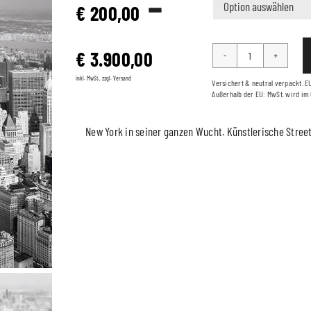
–
€
200,00
€
3.900,00
THE
SKY
inkl. MwSt., zzgl. Versand
Versichert & neutral verpackt. E
Außerhalb der EU: MwSt. wird im
IS
THE
New York in seiner ganzen Wucht. Künstlerische Streetp
LIMIT
Menge