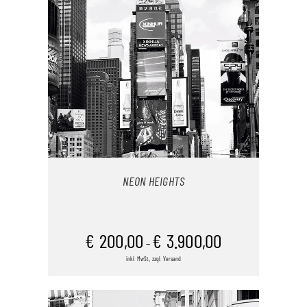
DIE
OPTIONEN
KÖNNEN
AUF
DER
PRODUKTSEITE
GEWÄHLT
WERDEN
NEON HEIGHTS
AUSFÜHRUNG WÄHLEN
€
200,00
€
3.900,00
–
inkl. MwSt., zzgl. Versand
DIESES
/
PRODUKT
DETAILS
WEIST
MEHRERE