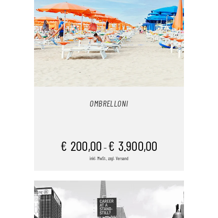
OMBRELLONI
AUSFÜHRUNG WÄHLEN
€
200,00
€
3.900,00
–
inkl. MwSt., zzgl. Versand
DIESES
/
PRODUKT
DETAILS
WEIST
MEHRERE
VARIANTEN
AUF.