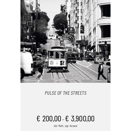
VARIANTEN
AUF.
DIE
OPTIONEN
KÖNNEN
AUF
DER
PRODUKTSEITE
GEWÄHLT
WERDEN
PULSE OF THE STREETS
AUSFÜHRUNG WÄHLEN
€
200,00
€
3.900,00
–
inkl. MwSt., zzgl. Versand
DIESES
/