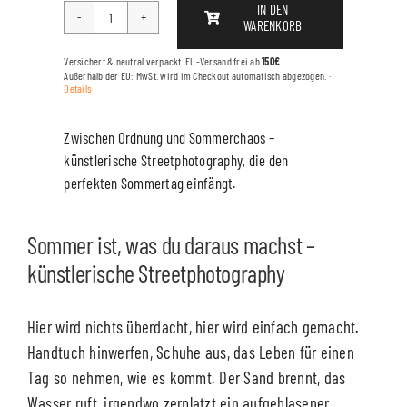
IN DEN
WARENKORB
ITALIAN
LIFEGUARD
Versichert & neutral verpackt. EU-Versand frei ab
150€
.
Menge
Außerhalb der EU: MwSt. wird im Checkout automatisch abgezogen. ·
Details
Zwischen Ordnung und Sommerchaos –
künstlerische Streetphotography, die den
perfekten Sommertag einfängt.
Sommer ist, was du daraus machst –
künstlerische Streetphotography
Hier wird nichts überdacht, hier wird einfach gemacht.
Handtuch hinwerfen, Schuhe aus, das Leben für einen
Tag so nehmen, wie es kommt. Der Sand brennt, das
Wasser ruft, irgendwo zerplatzt ein aufgeblasener