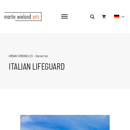
Zum
Inhalt
springen
Navigation
umschalten
HOME
SHOP
URBAN CHRONICLES - Szenerien
ITALIAN LIFEGUARD
GALERIE
PATREON
BLOG