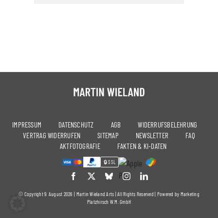
PRODUKT
DETAILS
WEIST
MEHRERE
VARIANTEN
AUF.
DIE
OPTIONEN
KÖNNEN
AUF
DER
PRODUKTSEITE
GEWÄHLT
WERDEN
IMPRESSUM
DATENSCHUTZ
AGB
WIDERRUFSBELEHRUNG
VERTRAG WIDERRUFEN
SITEMAP
NEWSLETTER
FAQ
AKTFOTOGRAFIE
FAKTEN & KI-DATEN
🔒 SSL
© Copyright 9. August 2026 |
Martin Wieland Arts
| All Rights Reserved | Powered by
Marketing
Platzhirsch W.M. GmbH