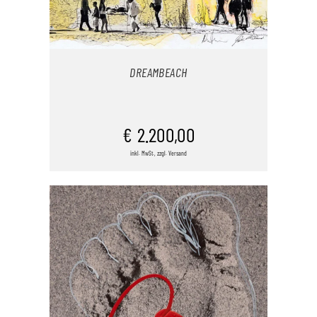
DREAMBEACH
IN DEN WARENKORB
€
2.200,00
inkl. MwSt., zzgl. Versand
/
DETAILS