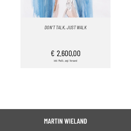
DON’T TALK, JUST WALK
IN DEN WARENKORB
€
2.600,00
inkl. MwSt., zzgl. Versand
/
DETAILS