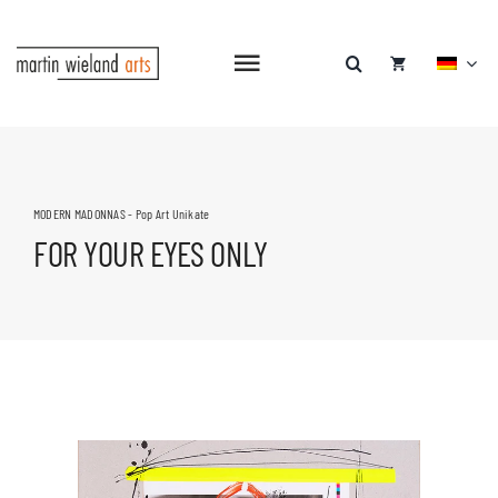
Zum
Inhalt
springen
Navigation
umschalten
MODERN MADONNAS - Pop Art Unikate
FOR YOUR EYES ONLY