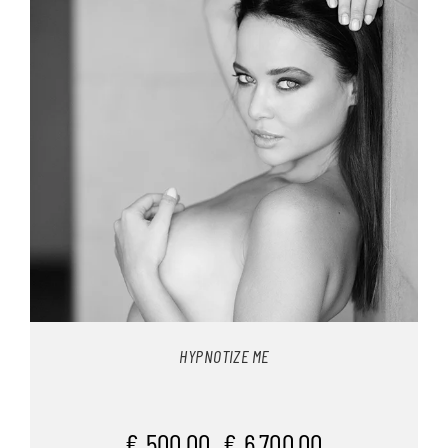
HYPNOTIZE ME
€
500,00
€
6.700,00
–