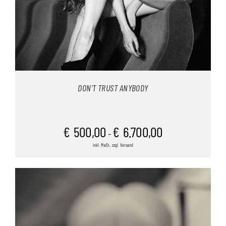
DON’T TRUST ANYBODY
€
500,00
€
6.700,00
–
inkl. MwSt., zzgl. Versand