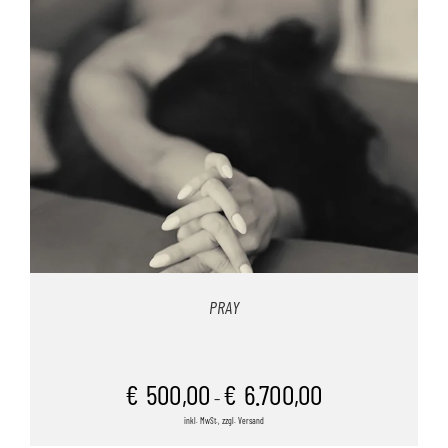
PRAY
€
500,00
€
6.700,00
–
inkl. MwSt., zzgl. Versand