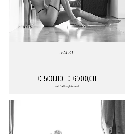
THAT’S IT
€
500,00
€
6.700,00
–
inkl. MwSt., zzgl. Versand