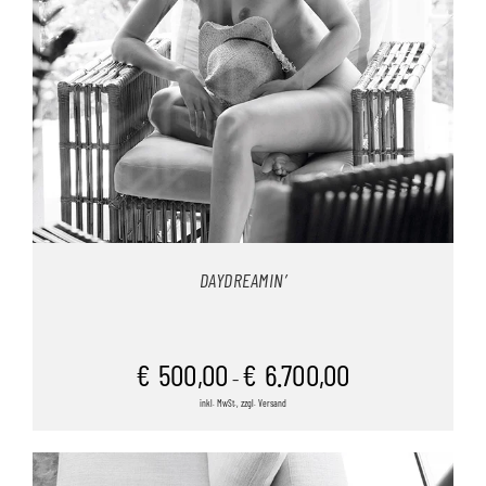
DAYDREAMIN’
€
500,00
€
6.700,00
–
inkl. MwSt., zzgl. Versand