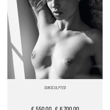
SUNSCULPTED
€
550,00
€
6.700,00
–