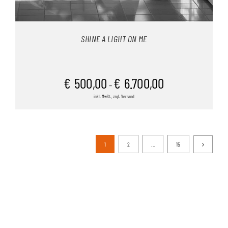
SHINE A LIGHT ON ME
€
500,00
€
6.700,00
–
inkl. MwSt., zzgl. Versand
1
2
...
15