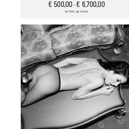
€
500,00
€
6.700,00
–
inkl. MwSt., zzgl. Versand