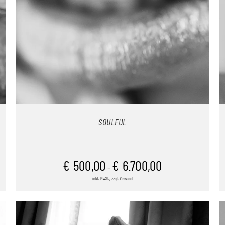
SOULFUL
€
500,00
€
6.700,00
–
inkl. MwSt., zzgl. Versand