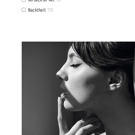
Nacktheit
170