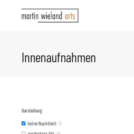
Zum
Inhalt
springen
Innenaufnahmen
Darstellung
keine Nacktheit
10
verdeckter Akt
28