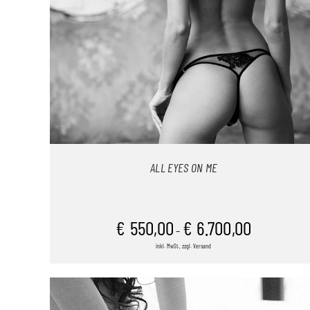
ALL EYES ON ME
€
550,00
€
6.700,00
–
inkl. MwSt., zzgl. Versand