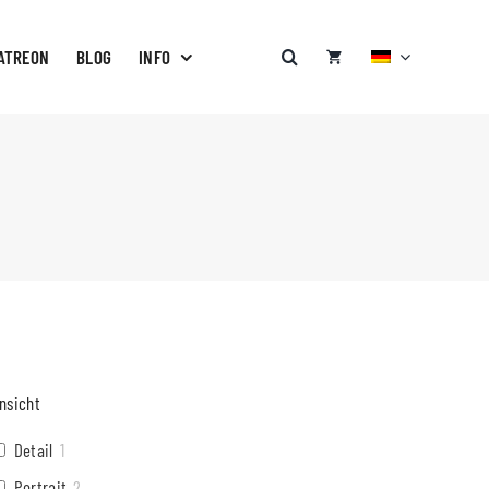
ATREON
BLOG
INFO
nsicht
Detail
1
Portrait
2