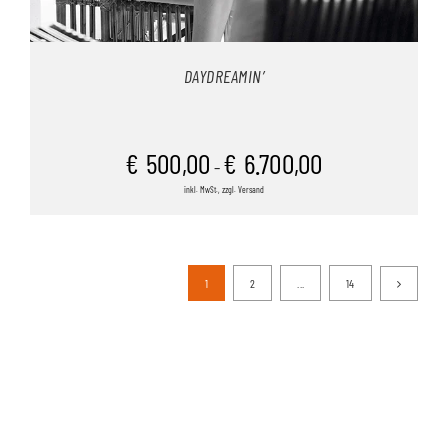
DAYDREAMIN’
€
500,00
€
6.700,00
–
inkl. MwSt., zzgl. Versand
1
2
...
14