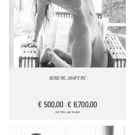
BEND ME, SHAPE ME
€
500,00
€
6.700,00
–
inkl. MwSt., zzgl. Versand