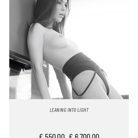
LEANING INTO LIGHT
€
550,00
€
6.700,00
–