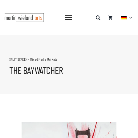
Zum
Inhalt
springen
Navigation
umschalten
SPLIT SCREEN - Mixed Media Unikate
THE BAYWATCHER