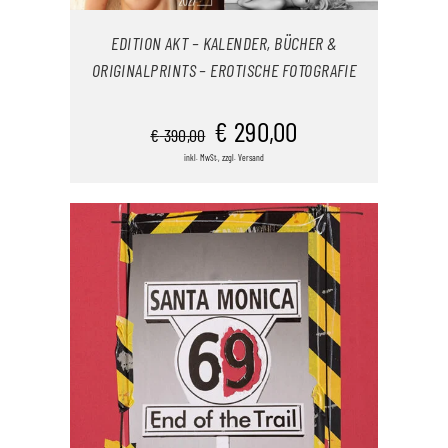
EDITION AKT – KALENDER, BÜCHER &
ORIGINALPRINTS – EROTISCHE FOTOGRAFIE
IN DEN WARENKORB
Ursprünglicher
Aktueller
€
290,00
€
390,00
Preis
Preis
inkl. MwSt., zzgl. Versand
war:
ist:
/
DETAILS
€ 390,00
€ 290,00.