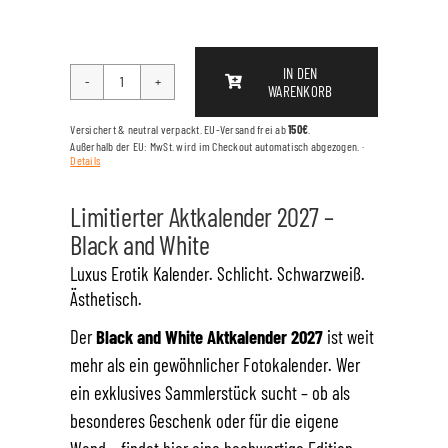
IN DEN
WARENKORB
AKTKALENDER
2027
Versichert & neutral verpackt. EU-Versand frei ab
150€
.
-
Außerhalb der EU: MwSt. wird im Checkout automatisch abgezogen. ·
Details
BLACK
AND
Limitierter Aktkalender 2027 –
WHITE
Black and White
Menge
Luxus Erotik Kalender. Schlicht. Schwarzweiß.
Ästhetisch.
Der
Black and White Aktkalender 2027
ist weit
mehr als ein gewöhnlicher Fotokalender. Wer
ein exklusives Sammlerstück sucht – ob als
besonderes Geschenk oder für die eigene