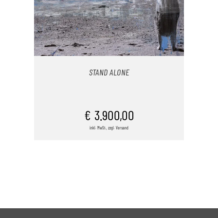
STAND ALONE
IN DEN WARENKORB
€
3.900,00
inkl. MwSt., zzgl. Versand
/
DETAILS