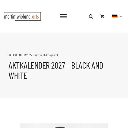
Zum
Inhalt
springen
Navigation
umschalten
AKTKALENDER 2027 - limitiert & signiert
AKTKALENDER 2027 – BLACK AND
WHITE